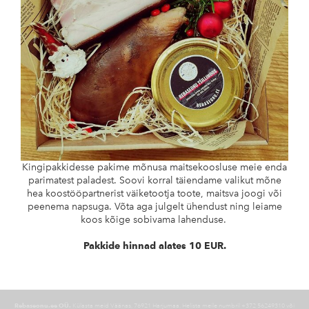
Kingipakkidesse pakime mõnusa maitsekoosluse meie enda
parimatest paladest. Soovi korral täiendame valikut mõne
hea koostööpartnerist väiketootja toote, maitsva joogi või
peenema napsuga. Võta aga julgelt ühendust ning leiame
koos kõige sobivama lahenduse.
Pakkide hinnad alates 10 EUR.
Rebaseonu.ee OÜ.
Külasta meid Väänas, 76921 Harjumaa. Helista meile numbril +372 56249310 või