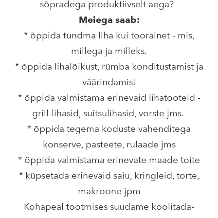
sõpradega produktiivselt aega?
Meiega saab:
* õppida tundma liha kui toorainet - mis,
millega ja milleks.
* õppida lihalõikust, rümba konditustamist ja
väärindamist
* õppida valmistama erinevaid lihatooteid -
grill-lihasid, suitsulihasid, vorste jms.
* õppida tegema koduste vahenditega
konserve, pasteete, rulaade jms
* õppida valmistama erinevate maade toite
* küpsetada erinevaid saiu, kringleid, torte,
makroone jpm
Kohapeal tootmises suudame koolitada-