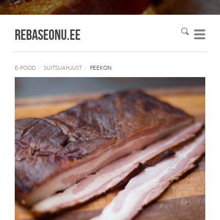
Rebaseonu.EE
E-POOD
/
SUITSUAHJUST
/
PEEKON