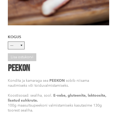
KOGUS
Lisa ostukorvi
PEEKON
Kondita ja kamaraga sea
PEEKON
sobib niisama
nautimiseks või toiduvalmistamiseks.
Koostisosad: sealiha, sool.
E-vaba, gluteenita, laktoosita,
lisatud suhkruta.
100g maasuitsupeekoni valmistamiseks kasutasime 130g
toorest sealiha.